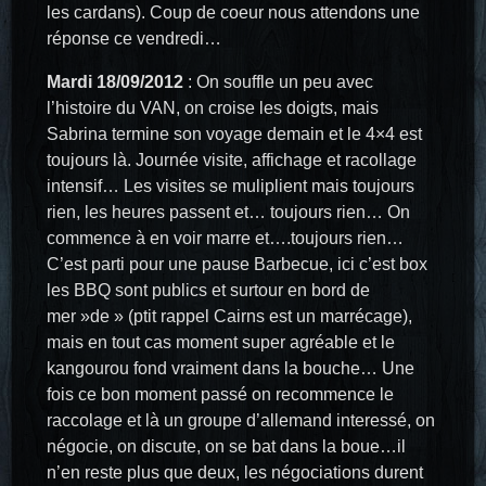
les cardans). Coup de coeur nous attendons une
réponse ce vendredi…
Mardi 18/09/2012
: On souffle un peu avec
l’histoire du VAN, on croise les doigts, mais
Sabrina termine son voyage demain et le 4×4 est
toujours là. Journée visite, affichage et racollage
intensif… Les visites se muliplient mais toujours
rien, les heures passent et… toujours rien… On
commence à en voir marre et….toujours rien…
C’est parti pour une pause Barbecue, ici c’est box
les BBQ sont publics et surtour en bord de
mer »de » (ptit rappel Cairns est un marrécage),
mais en tout cas moment super agréable et le
kangourou fond vraiment dans la bouche… Une
fois ce bon moment passé on recommence le
raccolage et là un groupe d’allemand interessé, on
négocie, on discute, on se bat dans la boue…il
n’en reste plus que deux, les négociations durent