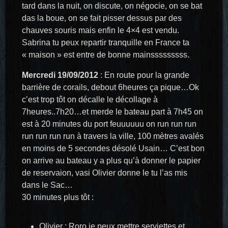
tard dans la nuit, on discute, on négocie, on se bat
das la boue, on se fait pisser dessus par des
chauves souris mais enfin le 4×4 est vendu.
Sabrina tu peux repartir tranquille en France ta
« maison » est entre de bonne mainsssssssss.
Mercredi 19/09/2012
: En route pour la grande
barrière de corails, debout 6heures ça pique…Ok
c’est trop tôt on décalle le décollage à
7heures..7h20…et merde le bateau part à 7h45 on
est à 20 minutes du port feuuuuuu on run run run
run run run run à travers la ville, 100 mètres avalés
en moins de 5 secondes désolé Usain… C’est bon
on arrive au bateau y a plus qu’à donner le papier
de reservaion, vasi Olivier donne le tu l’as mis
dans le Sac…
30 minutes plus tôt :
Olivier : Roro je peux mettre serviettes et