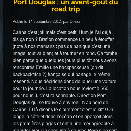
Port Douglas : un avant-goût du
road trip
Publié le 14 septembre 2012, par Olivier
Cairns c’est joli mais c’est petit. Hum je l’ai déjà
dis ça non ? Bref on commence un peu à étouffer
(note à nos mamans : pas de panique c’est une
image, tout va bien) et à tourner en rond. Ça tombe
bien parce que quelques jours plus tôt nous avons
rencontrés Emilie une backpackeuse (on dit
backpacktrice ?) française qui partage le même
ressenti. Nous décidons donc de louer une voiture
pour la journée. La location nous revient à $60
pour nous 3, c’est raisonnable. Direction Port
Douglas qui se trouve à environ 1h au nord de
Cairns. Et là disons le clairement c’est le kiff ! On
longe la côte et donc l’océan et on aperçoit alors
les premières plages et enfin une mer agréable à
regarder. Pour la conduite à gauche Roro s’en sort