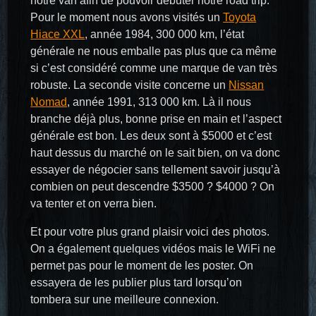
notre van afin de pouvoir débuter notre road trip.
Pour le moment nous avons visités un
Toyota
Hiace XXL
, année 1984, 300 000 km, l’état
générale ne nous emballe pas plus que ca même
si c’est considéré comme une marque de van très
robuste. La seconde visite concerne un
Nissan
Nomad
, année 1991, 313 000 km. Là il nous
branche déjà plus, bonne prise en main et l’aspect
générale est bon. Les deux sont à $5000 et c’est
haut dessus du marché on le sait bien, on va donc
essayer de négocier sans tellement savoir jusqu’à
combien on peut descendre $3500 ? $4000 ? On
va tenter et on verra bien.
Et pour votre plus grand plaisir voici des photos.
On a également quelques vidéos mais le WiFi ne
permet pas pour le moment de les poster. On
essayera de les publier plus tard lorsqu’on
tombera sur une meilleure connexion.