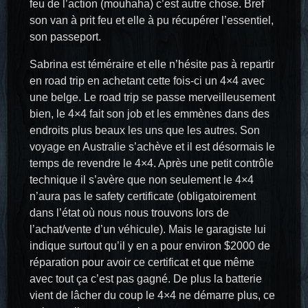
feu de l’action (mouhaha) c’est autre chose. Bref
son van à prit feu et elle à pu récupérer l’essentiel,
son passeport.
Sabrina est téméraire et elle n’hésite pas à repartir
en road trip en achetant cette fois-ci un 4×4 avec
une belge. Le road trip se passe merveilleusement
bien, le 4×4 fait son job et les emmènes dans des
endroits plus beaux les uns que les autres. Son
voyage en Australie s’achève et il est désormais le
temps de revendre le 4×4. Après une petit contrôle
technique il s’avère que non seulement le 4×4
n’aura pas le safety certificate (obligatoirement
dans l’état où nous nous trouvons lors de
l’achat/vente d’un véhicule). Mais le garagiste lui
indique surtout qu’il y en a pour environ $2000 de
réparation pour avoir ce certificat et que même
avec tout ça c’est pas gagné. De plus la batterie
vient de lâcher du coup le 4×4 ne démarre plus, ce