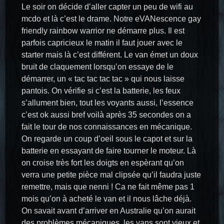
Le soir on décide d’aller capter un peu de wifi au
mcdo et là c’est le drame. Notre eVANescence gay
friendly rainbow warrior ne démarre plus. Il est
parfois capricieux le matin il faut jouer avec le
starter mais là c’est différent. Le van émet un doux
bruit de claquement lorsqu’on essaye de le
démarrer, un « tac tac tac tac » qui nous laisse
pantois. On vérifie si c’est la batterie, les feux
s’allument bien, tout les voyants aussi, l’essence
c’est ok aussi bref voilà après 35 secondes on a
fait le tour de nos connaissances en mécanique.
On regarde un coup d’oeil sous le capot et sur la
batterie en essayant de faire tourner le moteur. Là
on croise très fort les doigts en espèrant qu’on
verra une petite pièce mal clipsée qu’il faudra juste
remettre, mais que nenni ! Ca ne fait même pas 1
mois qu’on à acheté le van et il nous lâche déjà.
On savait avant d’arriver en Australie qu’on aurait
des problèmes mécaniques, les vans sont vieux et