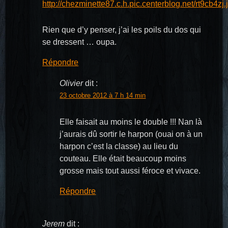
http://chezminette87.c.h.pic.centerblog.net/rt9cb4zj.
Rien que d’y penser, j’ai les poils du dos qui
se dressent … oupa.
Répondre
Olivier
dit :
23 octobre 2012 à 7 h 14 min
Elle faisait au moins le double !!! Nan là
j’aurais dû sortir le harpon (ouai on à un
harpon c’est la classe) au lieu du
couteau. Elle était beaucoup moins
grosse mais tout aussi féroce et vivace.
Répondre
Jerem
dit :