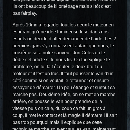
ils ont beaucoup de kilométrage mais si tôt c’est
pas fairplay.
Après 10mn à regarder tout les deux le moteur en
espérant qu’une idée lumineuse fuse dans nos
esprits on décide d’aller demander de l’aide. Les 2
premiers gars s’y connaissent autant que nous, le
troisième sera notre sauveur. Jon Coles on te
dédie cet article si tu nous lis. On lui explique le
problème, on lui fait écouter le doux bruit du
moteur et il test un truc. Il faut pousser le van d’un
côté comme si on voulait le retourner et ensuite
essayer de démarrer. Un peu étrange et surtout ca
marche pas. Deuxième idée, on se met en marche
arrière, on pousse le van pour prendre de la
vitesse puis on cale, du coup ca fait un gros à
coup, il met le contact et là magie il démarre ! Il sait
pas trop pourquoi mais il explique que cette
technique marche souvent sur les van, maintenant