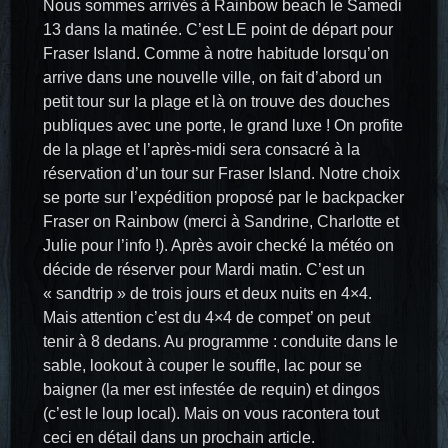
Nous sommes arrivés à Rainbow beach le Samedi
13 dans la matinée. C’est LE point de départ pour
Fraser Island. Comme à notre habitude lorsqu’on
arrive dans une nouvelle ville, on fait d’abord un
petit tour sur la plage et là on trouve des douches
publiques avec une porte, le grand luxe ! On profite
de la plage et l’après-midi sera consacré à la
réservation d’un tour sur Fraser Island. Notre choix
se porte sur l’expédition proposé par le backpacker
Fraser on Rainbow (merci à Sandrine, Charlotte et
Julie pour l’info !). Après avoir checké la météo on
décide de réserver pour Mardi matin. C’est un
« sandtrip » de trois jours et deux nuits en 4×4.
Mais attention c’est du 4×4 de compet’ on peut
tenir à 8 dedans. Au programme : conduite dans le
sable, lookout à couper le souffle, lac pour se
baigner (la mer est infestée de requin) et dingos
(c’est le loup local). Mais on vous racontera tout
ceci en détail dans un prochain article.