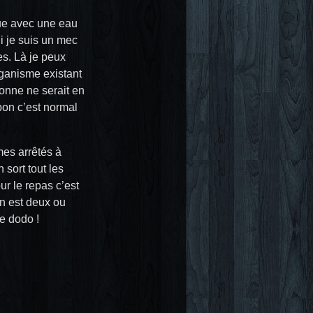
 vue avec une eau
i je suis un mec
es. Là je peux
rganisme existant
sonne ne serait en
bon c’est normal
mes arrêtés à
sort tout les
r le repas c’est
on est deux ou
te dodo !