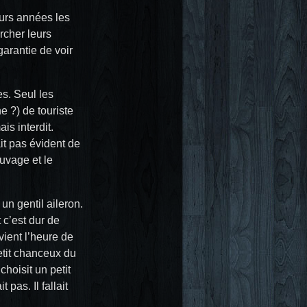
urs années les
rcher leurs
garantie de voir
es. Seul les
e ?) de touriste
is interdit.
it pas évident de
uvage et le
un gentil aileron.
 c’est dur de
 vient l’heure de
etit chanceux du
hoisit un petit
 pas. Il fallait