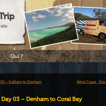
Trip
alia
Qui ?
 02 – Kalbarri to Denham
West Coast : Day
: Day 03 – Denham to Coral Bay