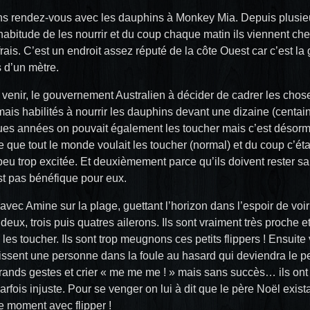
s rendez-vous avec les dauphins à Monkey Mia. Depuis plusie
’habitude de les nourrir et du coup chaque matin ils viennent che
rais. C’est un endroit assez réputé de la côte Ouest car c’est la 
 d’un mètre.
n venir, le gouvernement Australien à décider de cadrer les chos
ais habilités à nourrir les dauphins devant une dizaine (centain
ques années on pouvait également les toucher mais c’est désorma
que tout le monde voulait les toucher (normal) et du coup c’éta
peu trop excitée. Et deuxièmement parce qu’ils doivent rester sa
st pas bénéfique pour eux.
vec Amine sur la plage, guettant l’horizon dans l’espoir de voir 
ux, trois puis quatres ailerons. Ils sont vraiment très proche et
e les toucher. Ils sont trop meugnons ces petits flippers ! Ensuite
oisissent une personne dans la foule au hasard qui deviendra le p
grands gestes et crier « me me me ! » mais sans succès… ils ont c
rfois injuste. Pour se venger on lui à dit que le père Noël existait
e moment avec flipper !