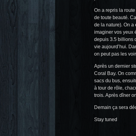
On a repris la rout
de toute beauté. Ca
de la nature). On a
imaginer vos yeux é
depuis 3.5 billions
vie aujourd’hui. Da
on peut pas les voir 
Après un dernier st
Coral Bay. On comme
sacs du bus, ensui
à tour de rôle, cha
trois. Après dîner 
Demain ça sera déc
Stay tuned