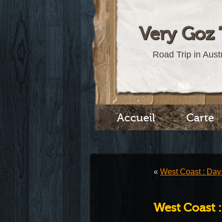
Very Goz 
Road Trip in Austr
Accueil
Carte
«
West Coast : Day
West Coast 