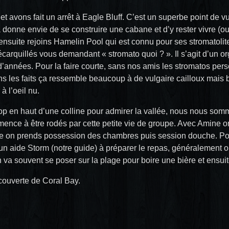
e et avons fait un arrêt à Eagle Bluff. C’est un superbe point de
 donne envie de se construire une cabane et d’y rester vivre (ou
 ensuite rejoins Hamelin Pool qui est connu pour ses stromatolit
carquillés vous demandant « stromato quoi ? ». Il s’agit d’un o
 d’années. Pour la faire courte, sans nos amis les stromatos per
ns les faits ça ressemble beaucoup à de vulgaire cailloux mais 
à l’oeil nu.
op en haut d’une colline pour admirer la vallée, nous nous som
nce à être rodés par cette petite vie de groupe. Avec Amine on 
te on prends possession des chambres puis session douche. Pou
cun aide Storm (notre guide) à préparer le repas, généralement 
on va souvent se poser sur la plage pour boire une bière et ensui
ouverte de Coral Bay.