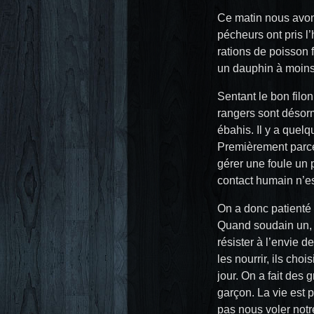
Ce matin nous avon
pécheurs ont pris l
rations de poisson f
un dauphin à moins
Sentant le bon filo
rangers sont désorm
ébahis. Il y a quel
Premièrement parce 
gérer une foule un 
contact humain n’e
On a donc patienté a
Quand soudain un, de
résister à l’envie d
les nourrir, ils ch
jour. On a fait des 
garçon. La vie est pa
pas nous voler notr